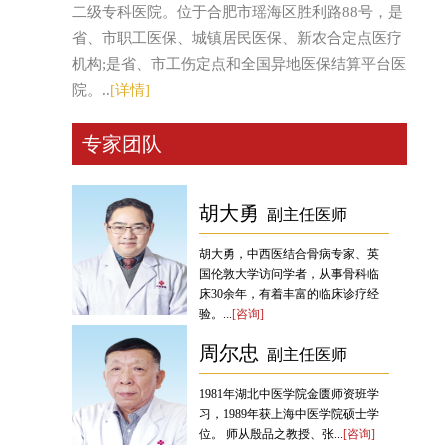
二级专科医院。位于合肥市瑶海区胜利路88号，是
省、市职工医保、城镇居民医保、新农合定点医疗
机构;是省、市工伤定点和全国异地医保结算平台医
院。..
[详情]
专家团队
胡大勇
吴耿心
副主任医师
主治医师
胡大勇，中西医结合骨病专家、英
师从知名骨科专家徐林教授，曾接
国伦敦大学访问学者，从事骨科临
受AO内固定技术培训，有近20年的
床30余年，有着丰富的临床诊疗经
骨科临床工作诊疗经验... ...
[咨询]
验。...
[咨询]
周尔忠
副主任医师
1981年湖北中医学院金匮师资班学
习，1989年获上海中医学院硕士学
位。 师从殷品之教授、张...
[咨询]